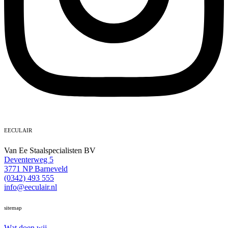
EECULAIR
Van Ee Staalspecialisten BV
Deventerweg 5
3771 NP Barneveld
(0342) 493 555
info@eeculair.nl
sitemap
Wat doen wij