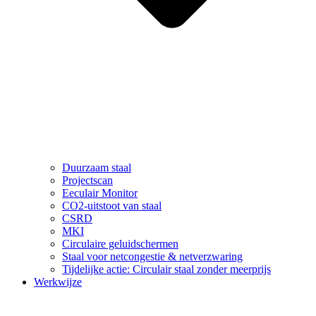
Duurzaam staal
Projectscan
Eeculair Monitor
CO2-uitstoot van staal
CSRD
MKI
Circulaire geluidschermen
Staal voor netcongestie & netverzwaring
Tijdelijke actie: Circulair staal zonder meerprijs
Werkwijze