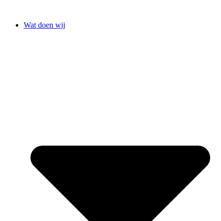
Ga
naar
Wat doen wij
de
inhoud