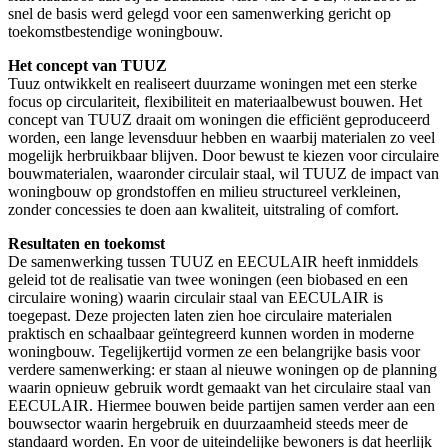
snel de basis werd gelegd voor een samenwerking gericht op
toekomstbestendige woningbouw.
Het concept van TUUZ
Tuuz ontwikkelt en realiseert duurzame woningen met een sterke
focus op circulariteit, flexibiliteit en materiaalbewust bouwen. Het
concept van TUUZ draait om woningen die efficiënt geproduceerd
worden, een lange levensduur hebben en waarbij materialen zo veel
mogelijk herbruikbaar blijven. Door bewust te kiezen voor circulaire
bouwmaterialen, waaronder circulair staal, wil TUUZ de impact van
woningbouw op grondstoffen en milieu structureel verkleinen,
zonder concessies te doen aan kwaliteit, uitstraling of comfort.
Resultaten en toekomst
De samenwerking tussen TUUZ en EECULAIR heeft inmiddels
geleid tot de realisatie van twee woningen (een biobased en een
circulaire woning) waarin circulair staal van EECULAIR is
toegepast. Deze projecten laten zien hoe circulaire materialen
praktisch en schaalbaar geïntegreerd kunnen worden in moderne
woningbouw. Tegelijkertijd vormen ze een belangrijke basis voor
verdere samenwerking: er staan al nieuwe woningen op de planning
waarin opnieuw gebruik wordt gemaakt van het circulaire staal van
EECULAIR. Hiermee bouwen beide partijen samen verder aan een
bouwsector waarin hergebruik en duurzaamheid steeds meer de
standaard worden. En voor de uiteindelijke bewoners is dat heerlijk